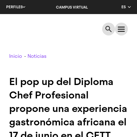
Salta
PERFILES
ES
CAMPUS VIRTUAL
al
contenido
CA
principal
EN
Breadcrumb
Inicio
Noticias
El pop up del Diploma
Chef Profesional
propone una experiencia
gastronómica africana el
17 de junio en el CETT