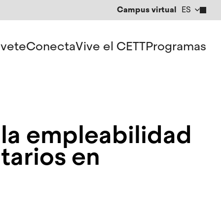
Campus virtual
ES
CA
EN
vete
Conecta
Vive el CETT
Programas
 la empleabilidad
itarios en