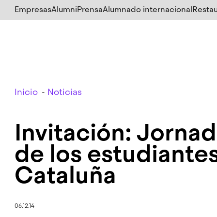
Salta
Empresas
Alumni
Prensa
Alumnado internacional
Restau
al
contenido
principal
Breadcrumb
Inicio
Noticias
Invitación: Jorna
de los estudiantes
Cataluña
06.12.14