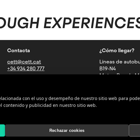
OUGH EXPERIENCE
Contacta
¿Cómo llegar?
cett@cett.cat
Líneas de autobu
+34 934 280 777
B19-N4
Metro: Parada Mu
Av. Can Marcet, 36-38, 08035
Barcelona
relacionada con el uso y desempeño de nuestro sitio web para pode
l contenido y publicidad en nuestro sitio web.
AULA RESTAURANT
Rechazar cookies