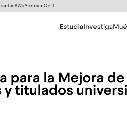
rantes
#WeAreTeamCETT
Estudia
Investiga
Mué
da para la Mejora de
 y titulados univers