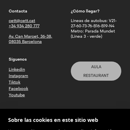
Contacta
¿Cómo llegar?
cett@cett.cat
Líneas de autobus: V21-
+34 934 280 777
27-60-73-76-B16-B19-N4
Metro: Parada Mundet
Av. Can Marcet, 36-38,
(Línea 3 - verde)
08035 Barcelona
Síguenos
AULA
Linkedin
RESTAURANT
Instagram
Tiktok
Facebook
Youtube
2025 CETT. Todos los derechos
Sobre las cookies en este sitio web
reservados