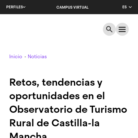
Salta
PERFILES
ES
CAMPUS VIRTUAL
al
contenido
CA
principal
EN
Breadcrumb
Inicio
Noticias
Retos, tendencias y
oportunidades en el
Observatorio de Turismo
Rural de Castilla-la
Mancha