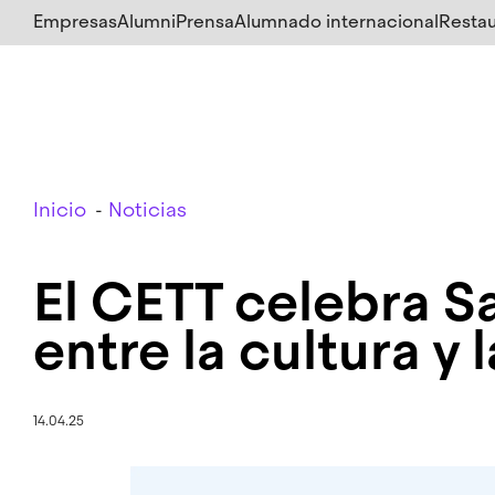
Salta
Empresas
Alumni
Prensa
Alumnado internacional
Restau
al
contenido
principal
Breadcrumb
Inicio
Noticias
El CETT celebra Sa
entre la cultura y
14.04.25
Imagen