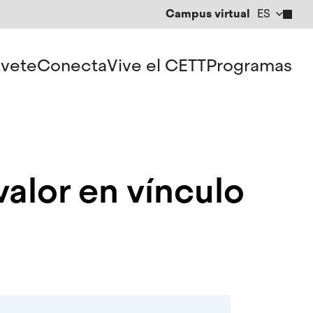
Campus virtual
ES
CA
EN
vete
Conecta
Vive el CETT
Programas
valor en vínculo