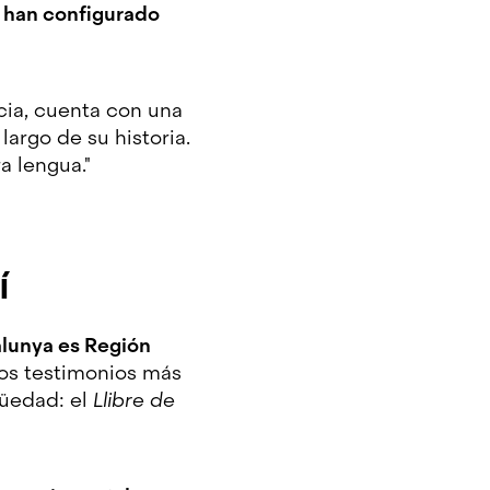
e han configurado
cia, cuenta con una
largo de su historia.
a lengua."
í
lunya es Región
los testimonios más
güedad: el
Llibre de