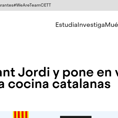
rantes
#WeAreTeamCETT
Estudia
Investiga
Mué
nt Jordi y pone en 
 la cocina catalanas