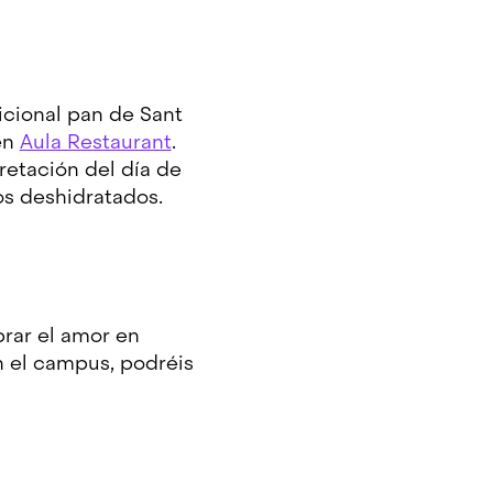
icional pan de Sant
en
Aula Restaurant
.
retación del día de
los deshidratados.
brar el amor en
n el campus, podréis