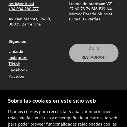
cett@cett.cat
Líneas de autobus: V21-
+34 934 280 777
27-60-73-76-B16-B19-N4
Metro: Parada Mundet
Av. Can Marcet, 36-38,
(Línea 3 - verde)
08035 Barcelona
Síguenos
AULA
Linkedin
RESTAURANT
Instagram
Tiktok
Facebook
Youtube
2025 CETT. Todos los derechos
Sobre las cookies en este sitio web
reservados
Usamos cookies para recolectar y analizar información
Aviso legal
relacionada con el uso y desempeño de nuestro sitio web
para poder proveer funcionalidades relacionadas con las
Política de