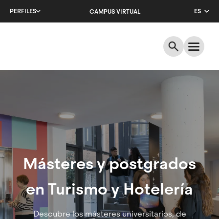
Salta
PERFILES
ES
CAMPUS VIRTUAL
al
contenido
CA
principal
EN
Turismo
y
Hotelería
|
Másteres
Másteres y postgrados
y
en Turismo y Hotelería
postgrados
Descubre los másteres universitarios, de