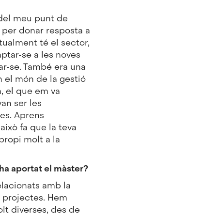
 del meu punt de
a per donar resposta a
tualment té el sector,
ptar-se a les noves
zar-se. També era una
 el món de la gestió
m, el que em va
an ser les
des. Aprens
això fa que la teva
apropi molt a la
ha aportat el màster?
lacionats amb la
de projectes. Hem
lt diverses, des de