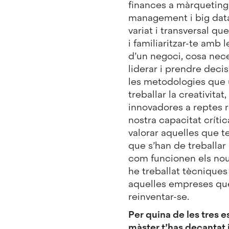
finances a màrqueting,
management i big data
variat i transversal q
i familiaritzar-te amb 
d’un negoci, cosa nece
liderar i prendre deci
les metodologies que 
treballar la creativitat
innovadores a reptes re
nostra capacitat crít
valorar aquelles que t
que s’han de treballa
com funcionen els nou
he treballat tècniques 
aquelles empreses que
reinventar-se.
Per quina de les tres e
màster t’has decantat 