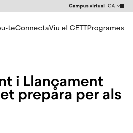
Campus virtual
CA
EN
ES
u-te
Connecta
Viu el CETT
Programes
nt i Llançament
 et prepara per als