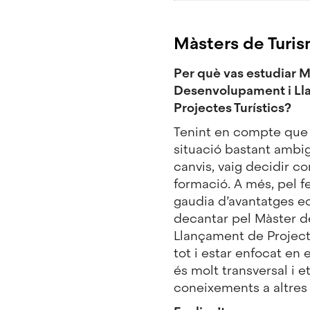
Màsters de Turis
Per què vas estudiar M
Desenvolupament i Ll
Projectes Turístics?
Tenint en compte que
situació bastant ambi
canvis, vaig decidir c
formació. A més, pel f
gaudia d’avantatges e
decantar pel Màster 
Llançament de Project
tot i estar enfocat en e
és molt transversal i e
coneixements a altres 