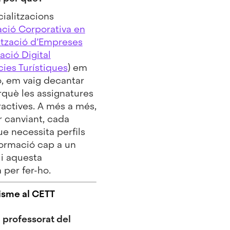
cialitzacions
ació Corporativa en
ització d’Empreses
ació Digital
ies Turístiques
) em
ó, em vaig decantar
rquè les assignatures
ctives. A més a més,
r canviant, cada
ue necessita perfils
formació cap a un
i aquesta
 per fer-ho.
isme al CETT
l professorat del