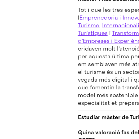
Tot i que les tres espe
(
Emprenedoria i Innov
Turisme
,
Internacional
Turístiques
i
Transform
d’Empreses i Experiènc
cridaven molt l’atenci
per aquesta última pe
em semblaven més atra
el turisme és un secto
vegada més digital i q
que fomentin la trans
model més sostenible 
especialitat et prepara
Estudiar màster de Tur
Quina valoració fas de