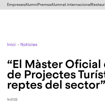
Salta
Empreses
Alumni
Premsa
Alumnat internacional
Restaur
al
contingut
principal
Breadcrumb
Inici
Notícies
“El Màster Oficia
de Projectes Turíst
reptes del sector
14.07.22