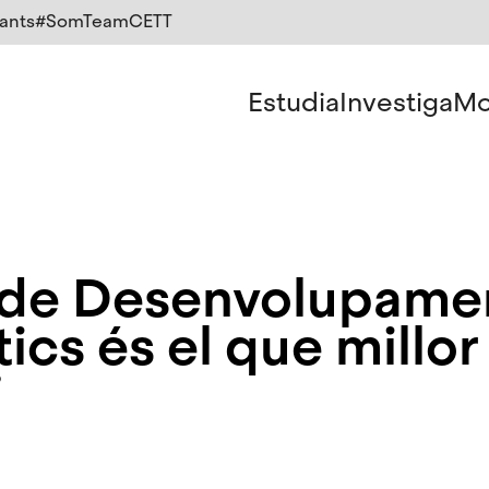
ants
#SomTeamCETT
Estudia
Investiga
Mo
l de Desenvolupame
ics és el que millor
”