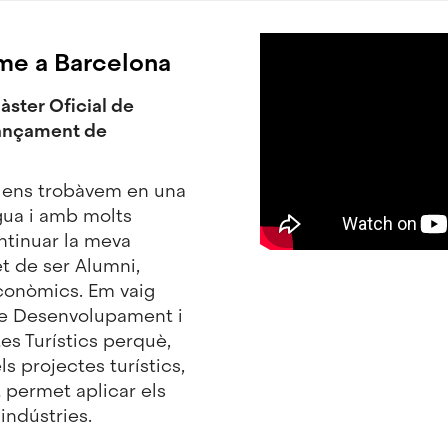
me a Barcelona
àster Oficial de
ançament de
 ens trobàvem en una
gua i amb molts
ontinuar la meva
et de ser Alumni,
conòmics. Em vaig
de Desenvolupament i
es Turístics perquè,
ls projectes turístics,
t permet aplicar els
indústries.