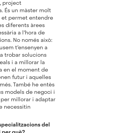
 project
. És un màster molt
ue et permet entendre
les diferents àrees
ssària a l’hora de
sions. No només això:
usem t’ensenyen a
, a trobar solucions
als i a millorar la
ica en el moment de
enen futur i aquelles
r més. També he entès
s models de negoci i
per millorar i adaptar
 necessitin
specialitzacions del
i per què?