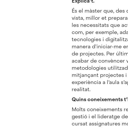
Explica’t.
És el màster que, des
vista, millor et prepar
les necessitats que ac
com, per exemple, ada
tecnologies i digitalit
manera d'iniciar-me en
de projectes. Per últi
acabar de convèncer v
metodologies utilitza
mitjançant projectes i 
experiència a l’aula s’
realitat.
Quins coneixements t’
Molts coneixements re
gestió i el lideratge 
cursat assignatures mo