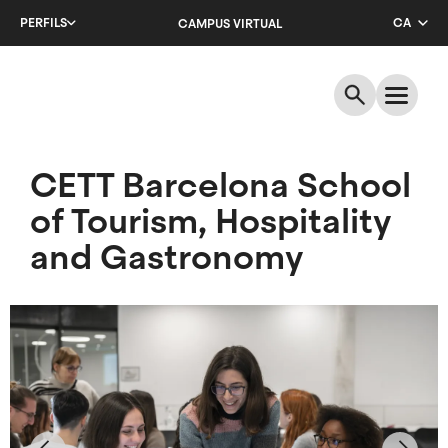
Salta
PERFILS
CA
CAMPUS VIRTUAL
al
contingut
EN
principal
ES
CETT Barcelona School
of Tourism, Hospitality
and Gastronomy