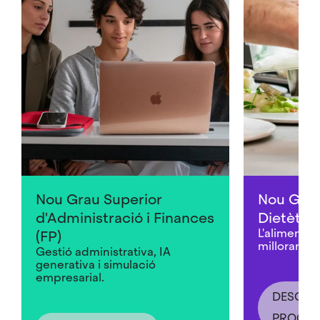
Nou Grau Superior
Nou Grau
d'Administració i Finances
Dietètica
L'alimentac
(FP)
millorar la s
Gestió administrativa, IA
generativa i simulació
empresarial.
DESCOBR
PROGR