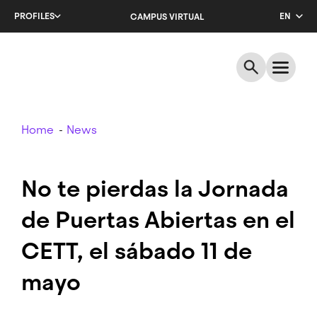
Skip
PROFILES
EN
CAMPUS VIRTUAL
to
main
CA
content
ES
Breadcrumb
Home
News
No te pierdas la Jornada
de Puertas Abiertas en el
CETT, el sábado 11 de
mayo