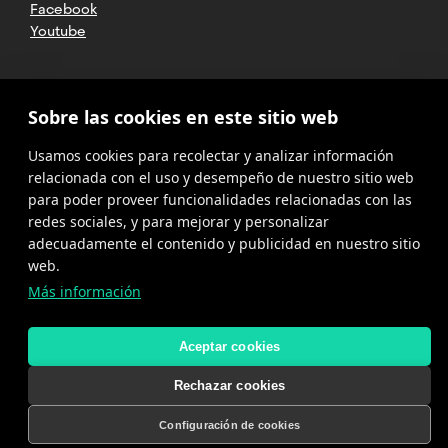
Facebook
Competencia
Youtube
potencial:
Amenaza
de
nuevos
competidores
2025 CETT. Todos los derechos
Sobre las cookies en este sitio web
Rivalidad
reservados
entre
Usamos cookies para recolectar y analizar información
los
Aviso legal
relacionada con el uso y desempeño de nuestro sitio web
competidores
actuales
para poder proveer funcionalidades relacionadas con las
Política de
Presión
privacidad
redes sociales, y para mejorar y personalizar
de
adecuadamente el contenido y publicidad en nuestro sitio
los
Cookies
web.
productos
sustitutivos
Más información
Política del
Poder
canal de
denuncias
negociador
de
Aceptar cookies
los
compradores
Rechazar cookies
Poder
negociador
Configuración de cookies
SOLICITA INFORMACIÓN
de