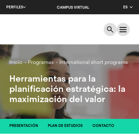
Salta
PERFILES
ES
CAMPUS VIRTUAL
al
contenido
CA
principal
EN
Breadcrumb
Inicio
Programas
International short programs
Herramientas para la
planificación estratégica: la
maximización del valor
PRESENTACIÓN
PLAN DE ESTUDIOS
CONTACTO