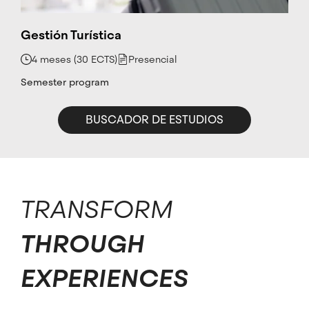
El
modelo
de
Gestión Turística
pensamiento
estratégico
4 meses (30 ECTS)
Presencial
y
sus
Semester program
diferentes
dinámicas
La
BUSCADOR DE ESTUDIOS
estrategia
básica
y
su
revisión
La
TRANSFORM
estrategia
y
sus
THROUGH
distintos
niveles:
corporativo,
EXPERIENCES
de
negocio
y