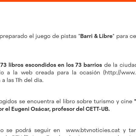
preparado el juego de pistas "
Barri & Libre
" para c
r
73 libros escondidos en los 73 barrios
de la ciudad
ndo a la web creada para la ocasión (
http://www.
 a las 11h del día.
cogidos se encuentra el libro sobre turismo y cine
por el Eugeni Osácar, profesor del CETT-UB.
uego se podrá seguir en
www.btvnoticies.cat
y ta