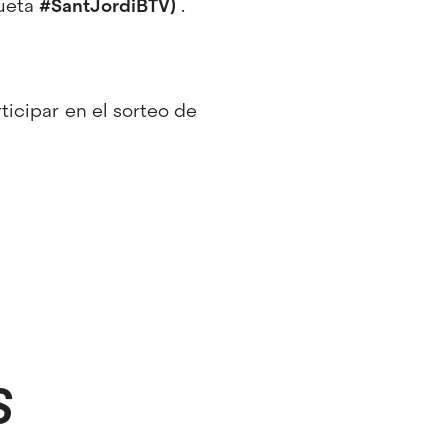
queta
#SantJordiBTV)
.
ticipar en el sorteo de
S