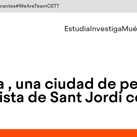
rantes
#WeAreTeamCETT
Estudia
Investiga
Mué
na , una ciudad de p
ista de Sant Jordi 