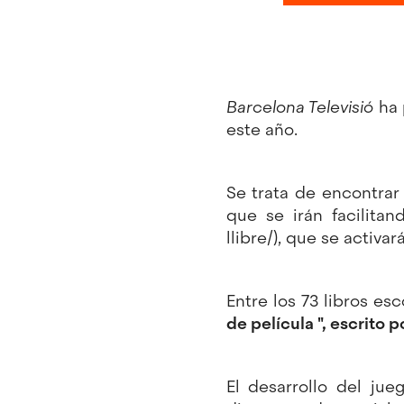
Barcelona Televisió
ha 
este año.
Se trata de encontra
que se irán facilita
llibre/
), que se activará
Entre los 73 libros es
de película ", escrito 
El desarrollo del j