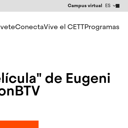
Campus virtual
ES
CA
EN
vete
Conecta
Vive el CETT
Programas
elícula" de Eugeni
conBTV