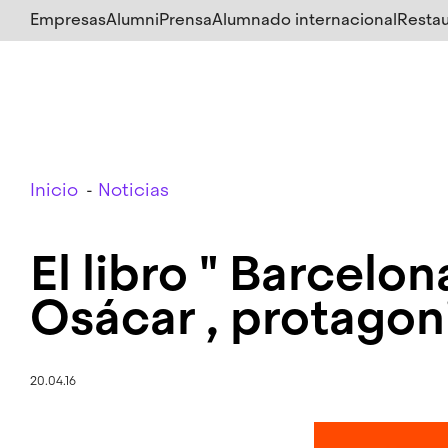
Salta
Empresas
Alumni
Prensa
Alumnado internacional
Restau
al
contenido
principal
Breadcrumb
Inicio
Noticias
El libro " Barcelo
Osácar , protagon
20.04.16
Imagen