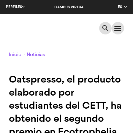
Salta
PERFILES
ES
CAMPUS VIRTUAL
al
contenido
CA
principal
EN
Breadcrumb
Inicio
Noticias
Oatspresso, el producto
elaborado por
estudiantes del CETT, ha
obtenido el segundo
premio en Ecotrophelia