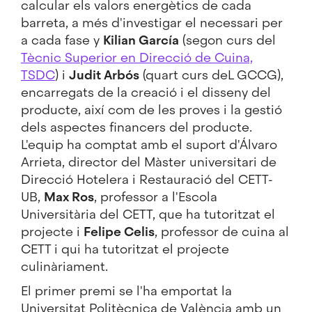
calcular els valors energètics de cada
barreta, a més d'investigar el necessari per
a cada fase y
Kilian García
(segon curs del
Tècnic Superior en Direcció de Cuina,
TSDC
) i
Judit Arbós
(quart curs deL GCCG),
encarregats de la creació i el disseny del
producte, així com de les proves i la gestió
dels aspectes financers del producte.
L'equip ha comptat amb el suport d'Álvaro
Arrieta, director del Màster universitari de
Direcció Hotelera i Restauració del CETT-
UB,
Max Ros
, professor a l'Escola
Universitària del CETT, que ha tutoritzat el
projecte i
Felipe Celis
, professor de cuina al
CETT i qui ha tutoritzat el projecte
culinàriament.
El primer premi se l'ha emportat la
Universitat Politècnica de València amb un