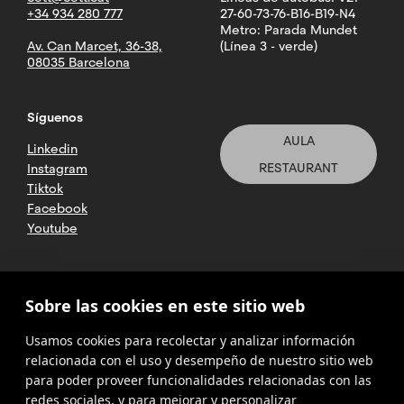
+34 934 280 777
27-60-73-76-B16-B19-N4
Metro: Parada Mundet
Av. Can Marcet, 36-38,
(Línea 3 - verde)
08035 Barcelona
Síguenos
AULA
Linkedin
RESTAURANT
Instagram
Tiktok
Facebook
Youtube
2025 CETT. Todos los derechos
Sobre las cookies en este sitio web
reservados
Usamos cookies para recolectar y analizar información
Aviso legal
relacionada con el uso y desempeño de nuestro sitio web
para poder proveer funcionalidades relacionadas con las
Política de
privacidad
redes sociales, y para mejorar y personalizar