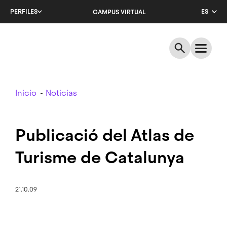
Salta
PERFILES
ES
CAMPUS VIRTUAL
al
contenido
CA
principal
EN
Breadcrumb
Inicio
Noticias
Publicació del Atlas de
Turisme de Catalunya
21.10.09