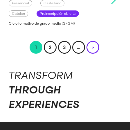
Presencial
Castellano
Catalán
Preinscripción abierta
Ciclo formativo de grado medio (GFGM)
Pagination
Página
1
Página
2
Página
3
…
Next
>
page
TRANSFORM
THROUGH
EXPERIENCES