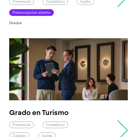
Presencial
Castellano
Inglés
Preinscripción abierta
Grados
Grado en Turismo
Presencial
Castellano
Catalán
Inglés