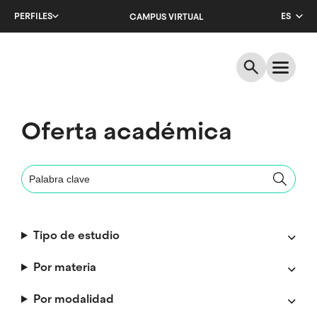
Salta
PERFILES
ES
CAMPUS VIRTUAL
al
contenido
CA
principal
EN
Oferta académica
Tipo de estudio
Por materia
Por modalidad