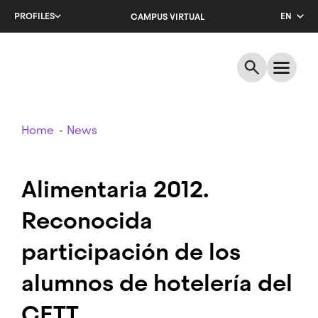
Skip
PROFILES
EN
CAMPUS VIRTUAL
to
main
CA
content
ES
Breadcrumb
Home
News
Alimentaria 2012.
Reconocida
participación de los
alumnos de hotelería del
CETT