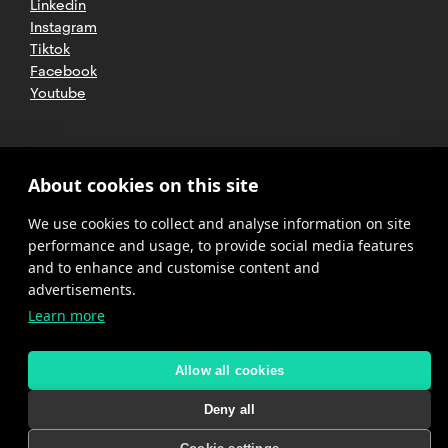
Linkedin
Instagram
Tiktok
Facebook
Youtube
2025 CETT. All rights reserved
Legal
About cookies on this site
advice
We use cookies to collect and analyse information on site
Privacy
policy
performance and usage, to provide social media features
and to enhance and customise content and
Cookies
advertisements.
Learn more
Complaint
channel
policy
Allow all cookies
Deny all