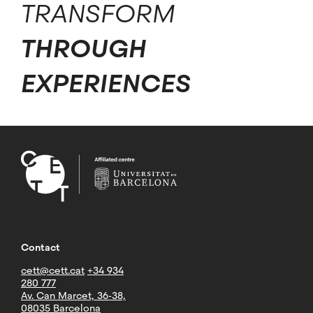
TRANSFORM
THROUGH
EXPERIENCES
Contact
cett@cett.cat
+34 934
280 777
Av. Can Marcet, 36-38,
08035 Barcelona