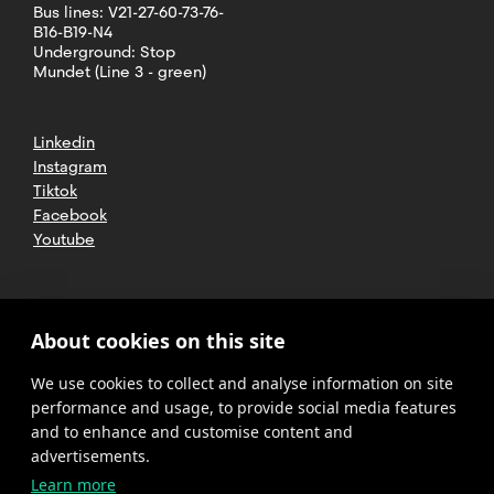
Bus lines: V21-27-60-73-76-
B16-B19-N4
Underground: Stop
Mundet (Line 3 - green)
Linkedin
Instagram
Tiktok
Facebook
Youtube
2025 CETT. All rights reserved
Legal
About cookies on this site
advice
We use cookies to collect and analyse information on site
Privacy
policy
performance and usage, to provide social media features
and to enhance and customise content and
Cookies
advertisements.
Learn more
Complaint