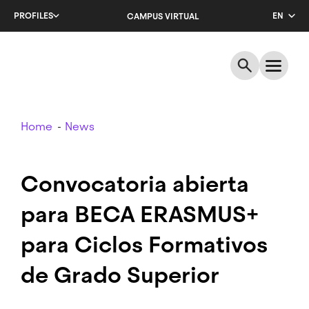
Skip
PROFILES
EN
CAMPUS VIRTUAL
to
main
CA
content
ES
Breadcrumb
Home
News
Convocatoria abierta
para BECA ERASMUS+
para Ciclos Formativos
de Grado Superior