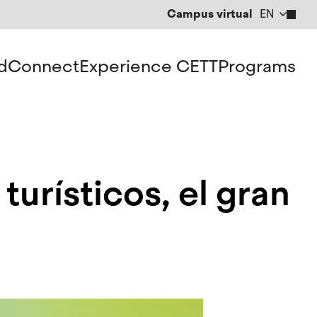
Campus virtual
EN
CA
ES
d
Connect
Experience CETT
Programs
 turísticos, el gran