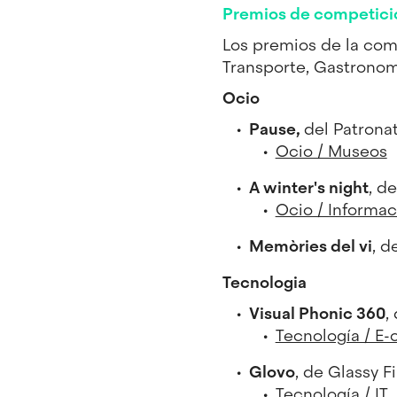
Premios de competició
Los premios de la comp
Transporte, Gastronom
Ocio
Pause,
del Patronat
Ocio / Museos
A winter's night
, d
Ocio / Informac
Memòries del vi
, d
Tecnologia
Visual Phonic 360
,
Tecnología / E
Glovo
, de Glassy F
Tecnología / IT