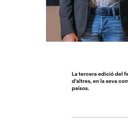
La tercera
edició
del f
d’altres, en la seva c
països.