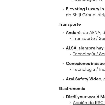
Elevating Luxury in
de Shiji Group, dir
Transporte
Andaré
, de AENA, d
Transporte / Se
ALSA, siempre hay
Tecnología / Ser
Conexiones inesper
Tecnología / In
Azal Safety Video
,
Gastronomía
Distil your world M
Acción de RSC y