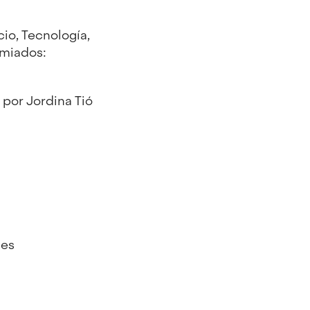
io, Tecnología,
emiados:
 por Jordina Tió
les