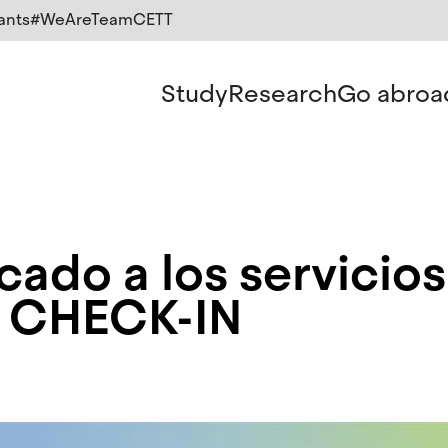
ants
#WeAreTeamCETT
Study
Research
Go abroa
icado a los servicios
s CHECK-IN