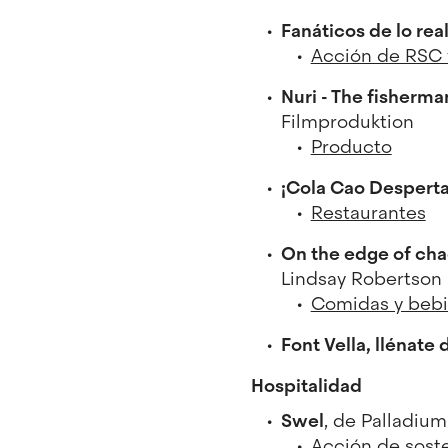
Fanáticos de lo rea
Acción de RSC y
Nuri - The fisherma
Filmproduktion
Producto
¡Cola Cao Desperta
Restaurantes
On the edge of ch
Lindsay Robertson
Comidas y beb
Font Vella, llénate 
Hospitalidad
Swel
, de Palladium
Acción de soste