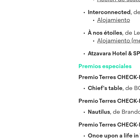
Interconnected
, d
Alojamiento
À nos étoiles
, de L
Alojamiento (m
Atzavara Hotel & S
Premios especiales
Premio Terres CHECK-I
Chief's table
, de B
Premio Terres CHECK-I
Nautilus
, de Brand
Premio Terres CHECK-IN
Once upon a life in