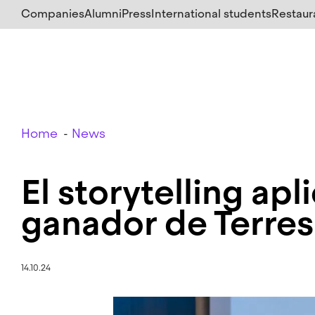
Skip
Companies
Alumni
Press
International students
Restaur
to
main
content
Breadcrumb
Home
News
El storytelling apl
ganador de Terre
14.10.24
Image