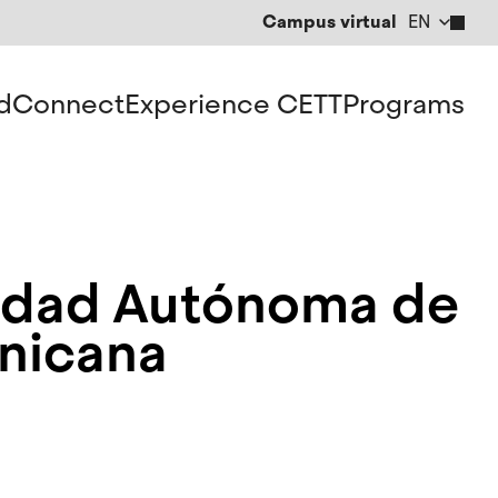
Campus virtual
EN
CA
ES
d
Connect
Experience CETT
Programs
sidad Autónoma de
nicana