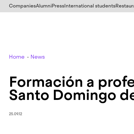
Skip
Companies
Alumni
Press
International students
Restaur
to
main
content
Breadcrumb
Home
News
Formación a prof
Santo Domingo de
25.09.12
Image