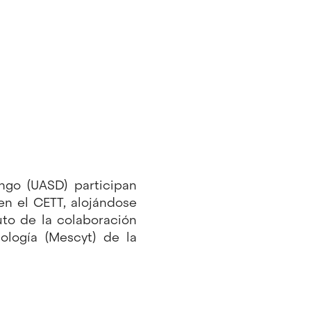
go (UASD) participan
en el CETT, alojándose
uto de la colaboración
ología (Mescyt) de la