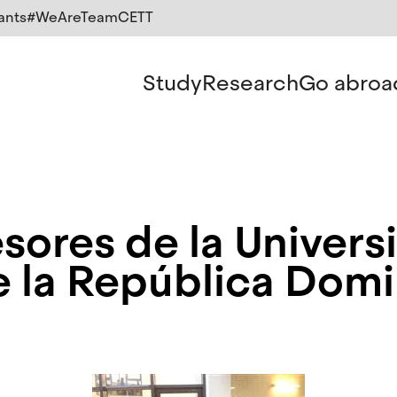
ants
#WeAreTeamCETT
Study
Research
Go abroa
esores de la Univer
 la República Domi