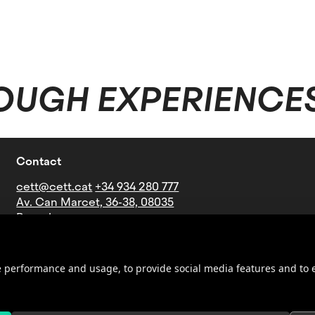
OUGH EXPERIENCE
Contact
cett@cett.cat
+34 934 280 777
Av. Can Marcet, 36-38, 08035
Barcelona
Bus lines: V21-27-60-73-76-B16-
B19-N4
Underground: Stop Mundet
ite performance and usage, to provide social media features and t
(Line 3 - green)