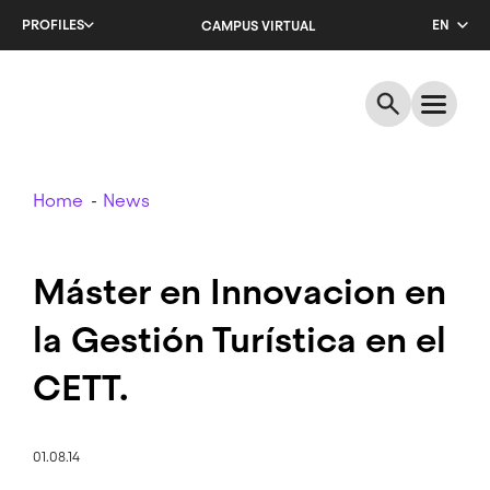
Skip
PROFILES
EN
CAMPUS VIRTUAL
to
main
CA
content
ES
Breadcrumb
Home
News
Máster en Innovacion en
la Gestión Turística en el
CETT.
01.08.14