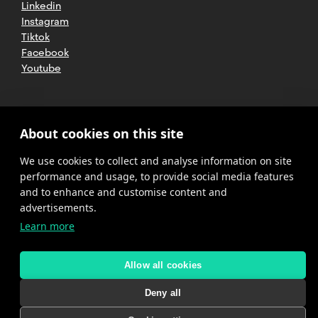
Linkedin
Instagram
Tiktok
Facebook
Youtube
2025 CETT. All rights reserved
Legal
About cookies on this site
advice
We use cookies to collect and analyse information on site
Privacy
policy
performance and usage, to provide social media features
and to enhance and customise content and
Cookies
advertisements.
Learn more
Complaint
channel
policy
Allow all cookies
Deny all