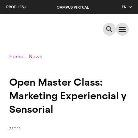
Skip
PROFILES
EN
CAMPUS VIRTUAL
to
main
CA
content
ES
Breadcrumb
Home
News
Open Master Class:
Marketing Experiencial y
Sensorial
25.11.14