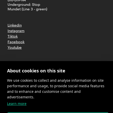
B16-B19-N4
Underground: Stop
Mundet (Line 3 - green)
Linkedin
Instagram
Tiktok
Facebook
Youtube
2025 CETT. All rights reserved
Legal
About cookies on this site
advice
We use cookies to collect and analyse information on site
Privacy
policy
performance and usage, to provide social media features
and to enhance and customise content and
Cookies
advertisements.
Learn more
Complaint
channel
policy