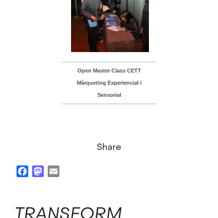
Open Master Class CETT
Màrqueting Experiencial i
Sensorial
Share
Facebook
Mastodon
Email
TRANSFORM