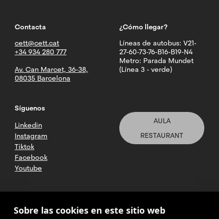
Contacta
¿Cómo llegar?
cett@cett.cat
Líneas de autobus: V21-
+34 934 280 777
27-60-73-76-B16-B19-N4
Metro: Parada Mundet
Av. Can Marcet, 36-38,
(Línea 3 - verde)
08035 Barcelona
Síguenos
AULA
Linkedin
RESTAURANT
Instagram
Tiktok
Facebook
Youtube
2025 CETT. Todos los derechos
Sobre las cookies en este sitio web
reservados