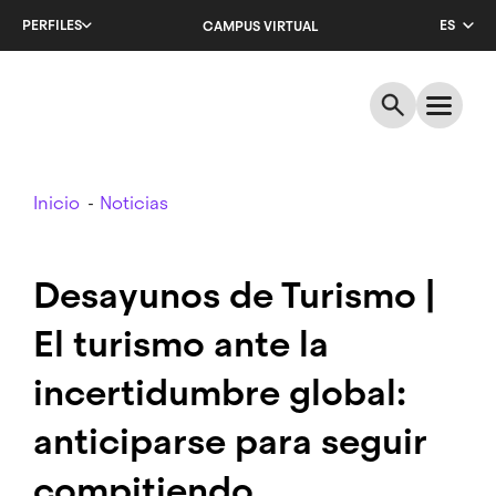
Salta
PERFILES
ES
CAMPUS VIRTUAL
al
contenido
CA
principal
EN
Breadcrumb
Inicio
Noticias
Desayunos de Turismo |
El turismo ante la
incertidumbre global:
anticiparse para seguir
compitiendo