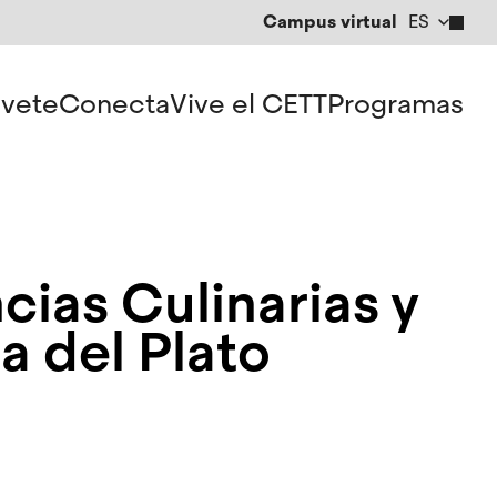
Campus virtual
ES
CA
EN
vete
Conecta
Vive el CETT
Programas
cias Culinarias y
 del Plato