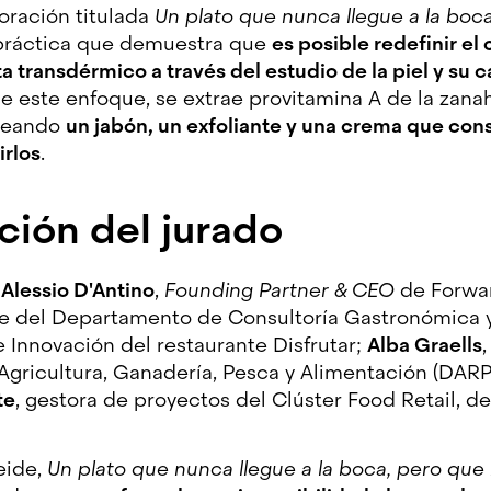
boración titulada
Un plato que nunca llegue a la boc
a práctica que demuestra que
es posible redefinir el
a transdérmico a través del estudio de la piel y su
de este enfoque, se extrae provitamina A de la zana
creando
un jabón, un exfoliante y una crema que cons
irlos
.
ción del jurado
Alessio D'Antino
,
Founding Partner & CEO
de Forwa
le del Departamento de Consultoría Gastronómica 
e Innovación del restaurante Disfrutar;
Alba Graells
gricultura, Ganadería, Pesca y Alimentación (DARPA
te
, gestora de proyectos del Clúster Food Retail, d
eide,
Un plato que nunca llegue a la boca, pero que