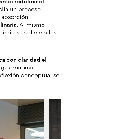
nte: redefinir el
olla un proceso
a absorción
inaria
. Al mismo
límites tradicionales
a con claridad el
a gastronomía
eflexión conceptual se