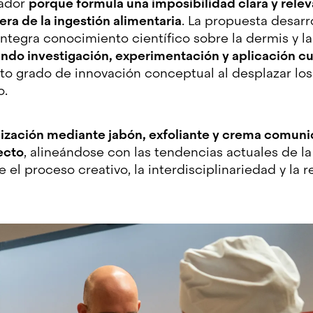
ador
porque formula una imposibilidad clara y releva
era de la ingestión alimentaria
. La propuesta desarr
integra conocimiento científico sobre la dermis y l
ndo investigación, experimentación y aplicación cul
to grado de innovación conceptual al desplazar los 
co.
lización mediante jabón, exfoliante y crema comunic
ecto
, alineándose con las tendencias actuales de l
l proceso creativo, la interdisciplinariedad y la r