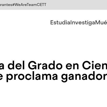
rantes
#WeAreTeamCETT
Estudia
Investiga
Mué
a del Grado en Cien
e proclama ganadora