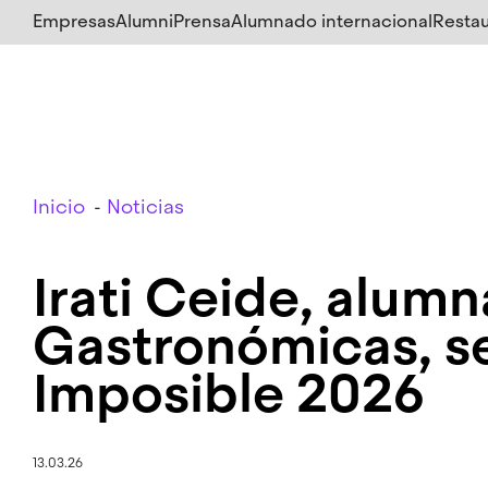
Salta
Empresas
Alumni
Prensa
Alumnado internacional
Restau
al
contenido
principal
Breadcrumb
Inicio
Noticias
Irati Ceide, alumn
Gastronómicas, s
Imposible 2026
13.03.26