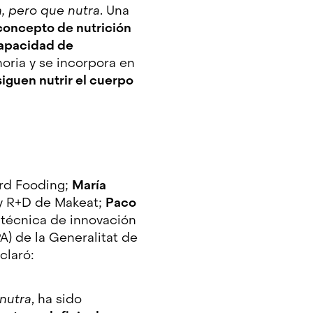
a, pero que nutra
. Una
 concepto de nutrición
 capacidad de
horia y se incorpora en
iguen nutrir el cuerpo
rd Fooding;
María
y R+D de Makeat;
Paco
, técnica de innovación
) de la Generalitat de
eclaró:
 nutra
, ha sido