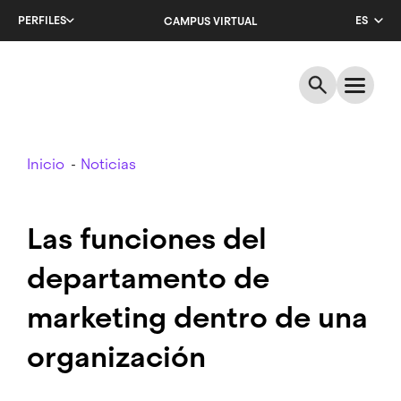
Salta
PERFILES
ES
CAMPUS VIRTUAL
al
contenido
CA
principal
EN
Breadcrumb
Inicio
Noticias
Las funciones del
departamento de
marketing dentro de una
organización