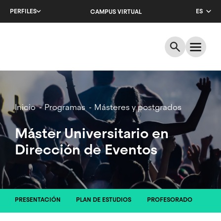
Salta
PERFILES
ES
CAMPUS VIRTUAL
al
contenido
CA
principal
EN
Breadcrumb
Inicio
Programas
Másteres y postgrados
Máster Universitario en
Dirección de Eventos
PRESENTACIÓN
PLAN DE ESTUDIOS
PROFESORADO
INT