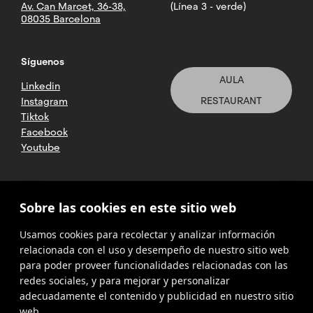
en
of
las
Av. Can Marcet, 36-38,
(Línea 3 - verde)
obligatorias.
campus.
Trámites
60
08035 Barcelona
ciencias
Tourism,
créditos
para
Extracurriculares:
sociales
Hospitality
Otros
no
ECTA
estudiantes
y
and
incluidas
que
Síguenos
humanidades,
servicios
internacionales
dentro
Gastronomy
se
AULA
especialmente
del
Linkedin
para
distribuyen
plan
los
RESTAURANT
Instagram
entre
El
de
derivados
estudiantes
Tiktok
estudios
asignaturas
equipo
de
Email
Facebook
y
obligatorias,
de
m
las
que
Youtube
optativas
ORI
a
tienen
anteriores
y
te
un
ri
diplomaturas
Career
carácter
Trabajo
brindará
n
y
Services
voluntario.
Final
a.
información
2025 CETT. Todos los derechos
licenciaturas
Sobre las cookies en este sitio web
y
c
reservados
de
actualizada
en
La
orientación
a
Máster.
sobre
realización
Usamos cookies para recolectar y analizar información
la
profesional
Aviso legal
rr
los
de
relacionada con el uso y desempeño de nuestro sitio web
adaptación
e
las
trámites
Resumen
para poder proveer funcionalidades relacionadas con las
al
Política de
t
prácticas
a
privacidad
Comunidad
redes sociales, y para mejorar y personalizar
del
Espacio
e
se
desarrollar
Alumni
adecuadamente el contenido y publicidad en nuestro sitio
desarrolla
programa
r
Europeo
Cookies
una
CETT
mediante
o
web.