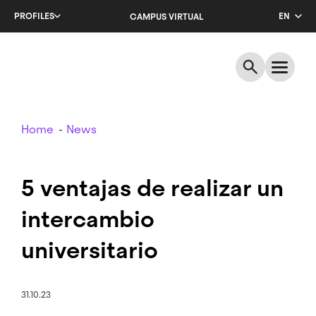
Skip
PROFILES
EN
CAMPUS VIRTUAL
to
main
CA
content
ES
Breadcrumb
Home
News
5 ventajas de realizar un
intercambio
universitario
31.10.23