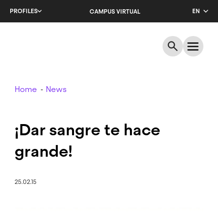
Skip
PROFILES
EN
CAMPUS VIRTUAL
to
main
CA
content
ES
Breadcrumb
Home
News
¡Dar sangre te hace
grande!
25.02.15
Image