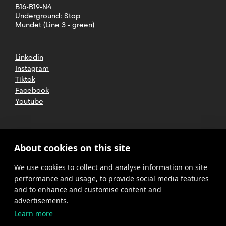
B16-B19-N4
Underground: Stop
Mundet (Line 3 - green)
Linkedin
Instagram
Tiktok
Facebook
Youtube
2025 CETT. All rights reserved
Legal
About cookies on this site
advice
We use cookies to collect and analyse information on site
Privacy
policy
performance and usage, to provide social media features
and to enhance and customise content and
Cookies
advertisements.
Learn more
Complaint
channel