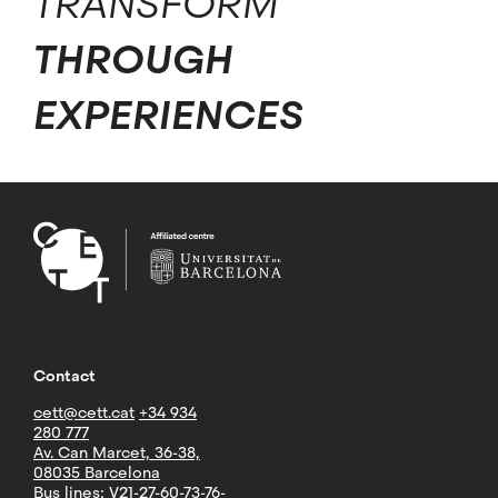
TRANSFORM
THROUGH
EXPERIENCES
Contact
cett@cett.cat
+34 934
280 777
Av. Can Marcet, 36-38,
08035 Barcelona
Bus lines: V21-27-60-73-76-